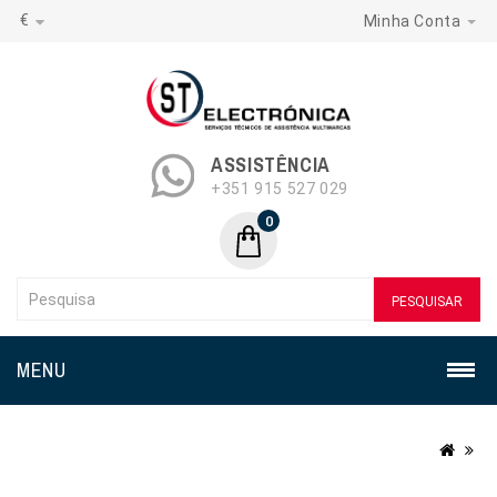
€
Minha Conta
ASSISTÊNCIA
+351 915 527 029
0
PESQUISAR
MENU