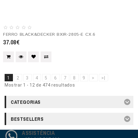
FERRO BLACK&DECKER BXIR-2805-E CX.6
37.08€
1
2
3
4
5
6
7
8
9
>
>|
Mostrar 1 - 12 de 474 resultados
CATEGORIAS
BESTSELLERS
ASSISTÊNCIA