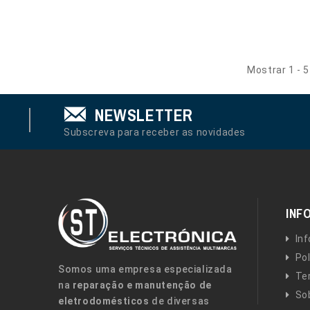
Mostrar 1 - 5
NEWSLETTER
Subscreva para receber as novidades
INF
In
Pol
Somos uma empresa especializada
Te
na
reparação e manutenção de
So
eletrodomésticos
de diversas