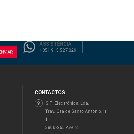
ASSISTÊNCIA
+351 915 527 029
ENVIAR
CONTACTOS
S.T. Electrónica, Lda.
Trav. Qta de Santo António, lt
1
3800-265 Aveiro