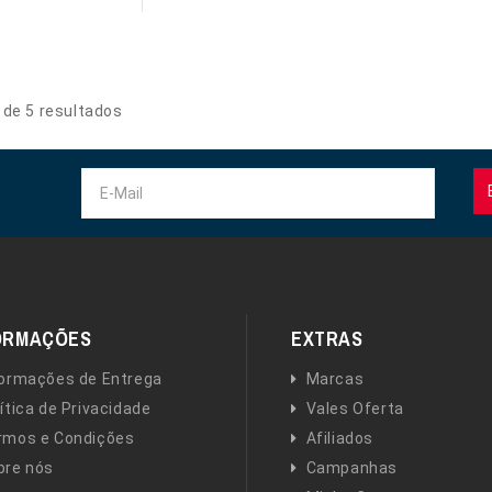
 de 5 resultados
ORMAÇÕES
EXTRAS
formações de Entrega
Marcas
ítica de Privacidade
Vales Oferta
rmos e Condições
Afiliados
bre nós
Campanhas