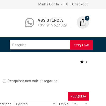
Minha Conta
0
Checkout
0
ASSISTÊNCIA
+351 915 527 029
PESQUISAR
Pesquisar nas sub-categorias
ar por:
Padrão
Exibir:
12