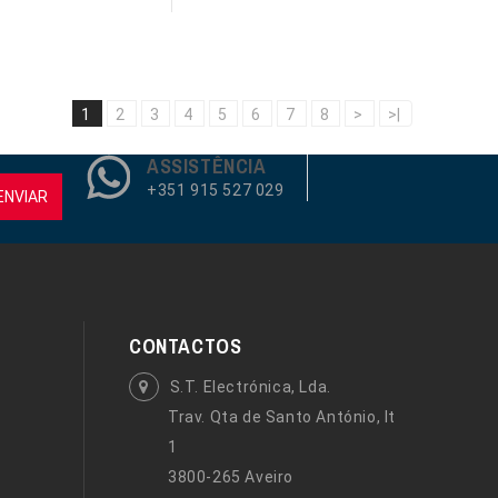
1
2
3
4
5
6
7
8
>
>|
ASSISTÊNCIA
+351 915 527 029
ENVIAR
CONTACTOS
S.T. Electrónica, Lda.
Trav. Qta de Santo António, lt
1
3800-265 Aveiro