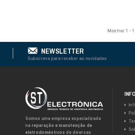
Mostrar 1 - 
NEWSLETTER
Subscreva para receber as novidades
INF
In
Pol
Somos uma empresa especializada
Te
na
reparação e manutenção de
So
eletrodomésticos
de diversas