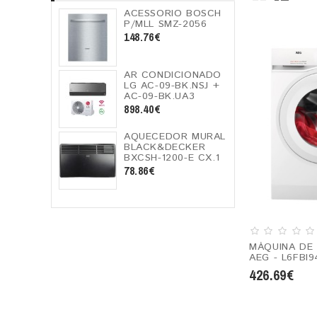
ACESSORIO BOSCH
P/MLL SMZ-2056
148.76€
AR CONDICIONADO
LG AC-09-BK.NSJ +
AC-09-BK.UA3
898.40€
AQUECEDOR MURAL
BLACK&DECKER
BXCSH-1200-E CX.1
78.86€
MÁQUINA DE
AEG - L6FBI
426.69€