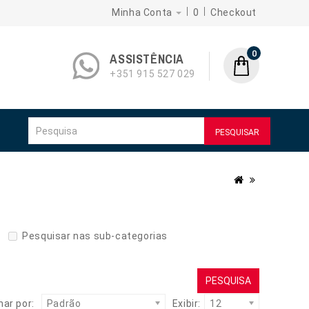
Minha Conta
0
Checkout
0
ASSISTÊNCIA
+351 915 527 029
PESQUISAR
Pesquisar nas sub-categorias
ar por:
Padrão
Exibir:
12