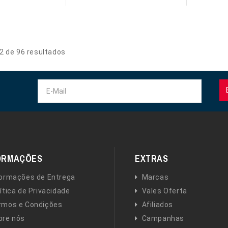
12 de 96 resultados
ORMAÇÕES
EXTRAS
formações de Entrega
Marcas
ítica de Privacidade
Vales Oferta
rmos e Condições
Afiliados
bre nós
Campanhas