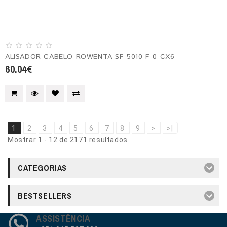
ALISADOR CABELO ROWENTA SF-5010-F-0 CX6
60.04€
1
2
3
4
5
6
7
8
9
>
>|
Mostrar 1 - 12 de 2171 resultados
CATEGORIAS
BESTSELLERS
ASSISTÊNCIA