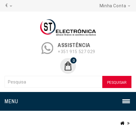
€
Minha Conta
ASSISTÊNCIA
+351 915 527 029
0
PESQUISAR
MENU