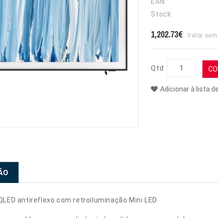
EAN:
Stock:
1,202.73€
Valor sem
Qtd
CO
Adicionar à lista d
ÃO
QLED antireflexo com retroiluminação Mini LED