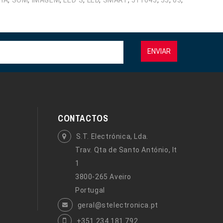
HA
,
SOM
,
IMAGEM
,
LED´S
,
LED
,
SMART
,
511645
,
55
,
03
,
ENVIAR
CONTACTOS
S.T. Electrónica, Lda.
Trav. Qta de Santo António, lt
1
3800-265 Aveiro
Portugal
geral@stelectronica.pt
+351 234 181 792