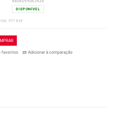
8806099063436
DISPONÍVEL
 IVA: 977.83€
MPRAR
e favoritos
Adicionar à comparação