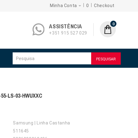
Minha Conta
0
Checkout
0
ASSISTÊNCIA
+351 915 527 029
PESQUISAR
55-LS-03-HWUXXC
Samsung | Linha Castanha
511645