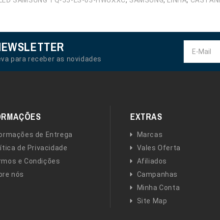
LED SAMSUNG TQ-55-LS-03-HWUXXC
,
SAMSUNG
,
LINHA
,
CASTAN
NEWSLETTER
va para receber as novidades
ORMAÇÕES
EXTRAS
formações de Entrega
Marcas
ítica de Privacidade
Vales Oferta
rmos e Condições
Afiliados
bre nós
Campanhas
Minha Conta
Site Map