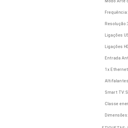
Modo Arte 
Frequência:
Resolução:3
Ligações U
Ligações H
Entrada Ant
1x Ethernet
Altifalantes
Smart TV:
Classe ener
Dimensões