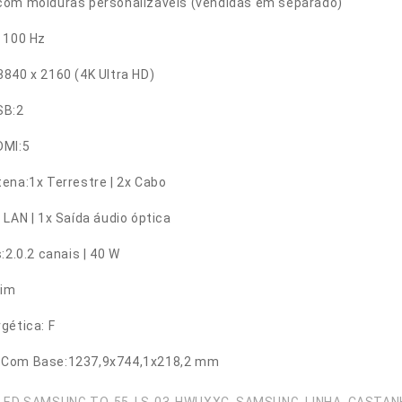
com molduras personalizáveis (vendidas em separado)
 100 Hz
840 x 2160 (4K Ultra HD)
SB:2
DMI:5
ena:1x Terrestre | 2x Cabo
 LAN | 1x Saída áudio óptica
:2.0.2 canais | 40 W
Sim
gética: F
:Com Base:1237,9x744,1x218,2 mm