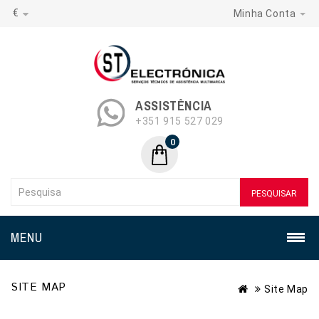
€
Minha Conta
ASSISTÊNCIA
+351 915 527 029
0
PESQUISAR
MENU
SITE MAP
Site Map